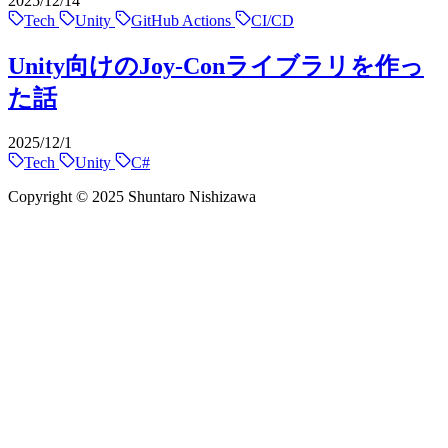
2025/12/14
Tech
Unity
GitHub Actions
CI/CD
Unity向けのJoy-Conライブラリを作っ
た話
2025/12/1
Tech
Unity
C#
Copyright © 2025 Shuntaro Nishizawa