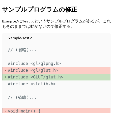
サンプルプログラムの修正
に
というサンプルプログラムがあるが、これ
Example/
Test.c
もそのままでは動かないので修正する。
Example/Test.c
// (省略)...
#include
<
gl/glpng.h
>
#include
<
gl/glut.h
>
#include
<
GLUT/glut.h
>
#include
<
stdlib.h
>
// (省略)...
void
main
()
{