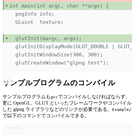
int
main
(
int
 argc
,
char
**
argv
)
{
pngInfo info
;
GLuint  texture
;
glutInit
(&
argc
,
 argv
);
glutInitDisplayMode
(
GLUT_DOUBLE 
|
 GLUT_
glutInitWindowSize
(
300
,
300
);
glutCreateWindow
(
"
glpng test
"
);
サンプルプログラムのコンパイル
サンプルプログラムも
でコンパイルしなければならず、
gcc
更に OpenGL、GLUT といったフレームワークやコンパイル
した glpng ライブラリなどのリンクが必要である。
Example/
で以下のコマンドでコンパイルできる。
Terminal window