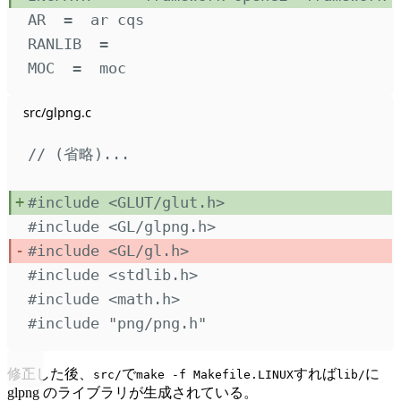
AR  
=
  ar cqs
RANLIB  
=
MOC  
=
  moc
src/glpng.c
// (省略)...
#include
<
GLUT/glut.h
>
#include
<
GL/glpng.h
>
#include
<
GL/gl.h
>
#include
<
stdlib.h
>
#include
<
math.h
>
#include
"
png/png.h
"
修正した後、
で
すれば
に
src/
make -f Makefile.LINUX
lib/
glpng のライブラリが生成されている。