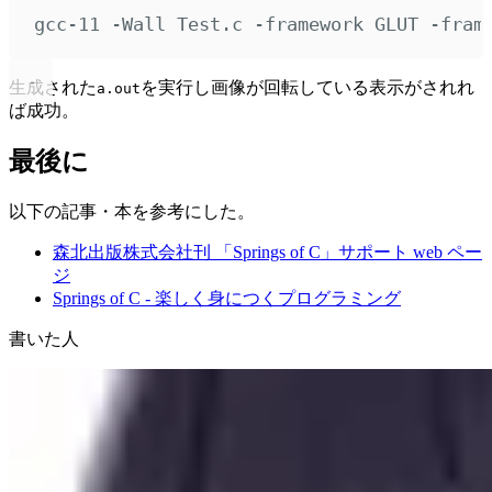
gcc-11
-Wall
Test.c
-framework
GLUT
-fram
生成された
を実行し画像が回転している表示がされれ
a.out
ば成功。
最後に
以下の記事・本を参考にした。
森北出版株式会社刊 「Springs of C」サポート web ペー
ジ
Springs of C - 楽しく身につくプログラミング
書いた人