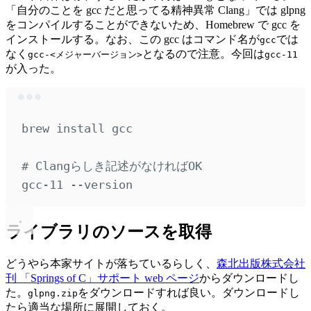
「自分のことを gcc だと思ってる精神異常 Clang」では glpng
をコンパイルすることができないため、Homebrew で gcc を
インストールする。なお、この gcc はコマンド名が
では
gcc
なく
となるので注意。今回は
gcc-<メジャーバージョン>
gcc-11
が入った。
Terminal window
brew
install
gcc
# Clangらしき記述がなければOK
gcc-11
--version
ライブラリのソースを取得
どうやら本家サイトが落ちているらしく、
森北出版株式会社
刊 「Springs of C」サポート web ページ
からダウンロードし
た。
をダウンロードすれば良い。ダウンロードし
glpng.zip
たら適当な場所に展開しておく。