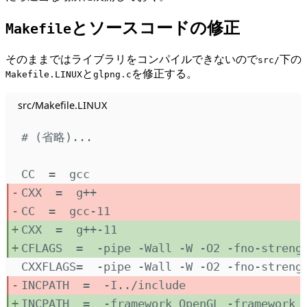
とソースコードの修正
Makefile
そのままではライブラリをコンパイルできないので
下の
src/
と
を修正する。
Makefile.LINUX
glpng.c
src/Makefile.LINUX
# (省略)...
CC  
=
  gcc
CXX  
=
  g++
CC  
=
  gcc-11
CXX  
=
  g++-11
CFLAGS  
=
  -pipe -Wall -W -O2 -fno-streng
CXXFLAGS
=
  -pipe -Wall -W -O2 -fno-streng
INCPATH  
=
  -I../include
INCPATH  
=
  -framework OpenGL -framework 