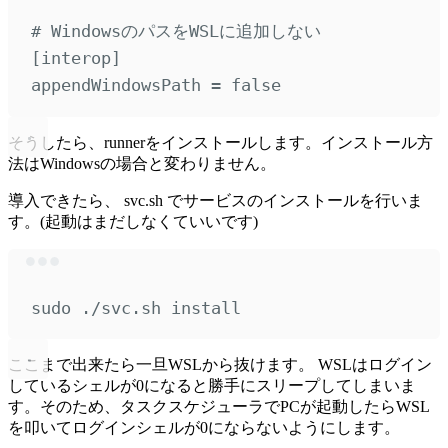
# WindowsのパスをWSLに追加しない
[
interop
]
appendWindowsPath 
=
false
そうしたら、runnerをインストールします。インストール方
法はWindowsの場合と変わりません。
導入できたら、 svc.sh でサービスのインストールを行いま
す。(起動はまだしなくていいです)
Terminal window
sudo
./svc.sh
install
ここまで出来たら一旦WSLから抜けます。 WSLはログイン
しているシェルが0になると勝手にスリープしてしまいま
す。そのため、タスクスケジューラでPCが起動したらWSL
を叩いてログインシェルが0にならないようにします。