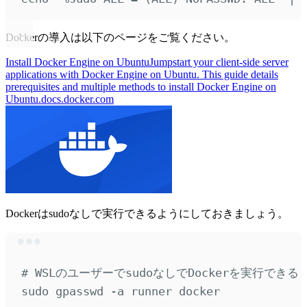
Dockerの導入は以下のページをご覧ください。
Install Docker Engine on Ubuntu
Jumpstart your client-side server
applications with Docker Engine on Ubuntu. This guide details
prerequisites and multiple methods to install Docker Engine on
Ubuntu.
docs.docker.com
Dockerはsudoなしで実行できるようにしておきましょう。
Terminal window
# WSLのユーザーでsudoなしでDockerを実行でき
sudo
gpasswd
-a
runner
docker