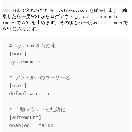
Dockerまで入れられたら、
を編集します。編
/etc/wsl.conf
集したら一度WSLからログアウトし、
wsl --terminate
でWSLを止めます。その後もう一度
で
runner
wsl -d runner
WSLに入ります。
# systemdを有効化
[
boot
]
systemd
=
true
# デフォルトのユーザー名
[
user
]
default
=
runner
# 自動マウントを無効化
[
automount
]
enabled 
=
false