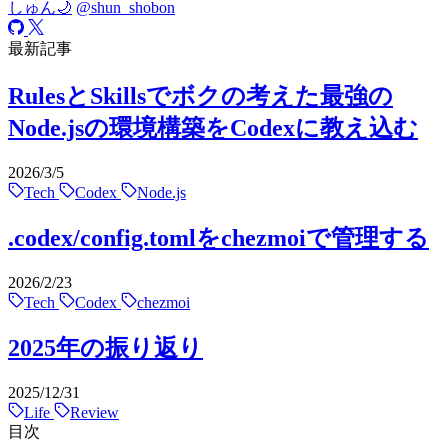
しゅん🌙
@shun_shobon
最新記事
RulesとSkillsでボクの考えた最強の
Node.jsの環境構築をCodexに教え込む
2026/3/5
Tech
Codex
Node.js
.codex/config.tomlをchezmoiで管理する
2026/2/23
Tech
Codex
chezmoi
2025年の振り返り
2025/12/31
Life
Review
目次