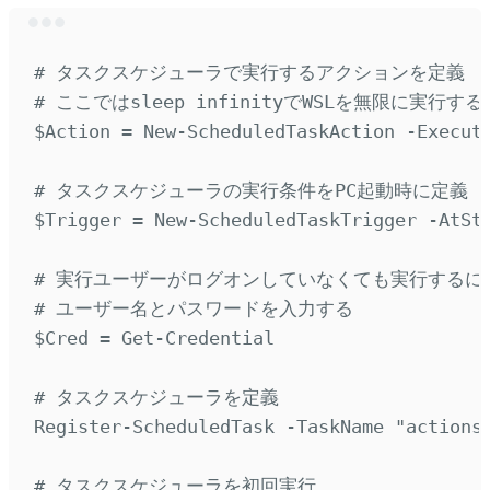
Terminal window
# タスクスケジューラで実行するアクションを定義
# ここではsleep infinityでWSLを無限に実行する
$
Action 
=
New-ScheduledTaskAction
-
Execut
# タスクスケジューラの実行条件をPC起動時に定義
$
Trigger 
=
New-ScheduledTaskTrigger
-
AtSt
# 実行ユーザーがログオンしていなくても実行するに
# ユーザー名とパスワードを入力する
$
Cred 
=
Get-Credential
# タスクスケジューラを定義
Register-ScheduledTask
-
TaskName 
"
actions
# タスクスケジューラを初回実行