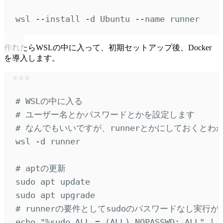
Terminal window
wsl
--install
-d
Ubuntu
--name
runner
作れたらWSLの中に入って、初期セットアップ後、Docker
を導入します。
Terminal window
# WSLの中に入る
# ユーザー名とかパスワードとかを設定します
# なんでもいいですが、runnerとかにしておくとわ
wsl
-d
runner
# aptの更新
sudo
apt
update
sudo
apt
upgrade
# runnerの要件としてsudoのパスワードなし実行が
echo
"
%sudo ALL = (ALL) NOPASSWD: ALL
"
|