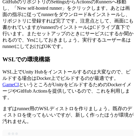
GitHubのリポジトリのSettingsからActionsのRunnersへ移動
し、「New self-hosted runner」をクリックします。あとは画
面の指示に従ってrunnerをダウンロード&インストールし、
リポジトリに登録すれば完了です。注意点として、画面にも
書かれていますがrunnerのインストールはCドライブ直下で
行います。またセットアップのときにサービスにするか聞か
れるので、Yesにしておきましょう。実行するユーザー名は
runnerにしておけばOKです。
WSLでの環境構築
WSL上でUnity Hubをインストールするのは大変なので、ビ
ルドする場合はDocker上でビルドするのが最適です。
GameCI
というところがUnityをビルドするためのDockerイメ
ージやGitHub Actionsを提供しているので、これを利用しま
す。
まずはrunner用のWSLディストロを作りましょう。既存のデ
ィストロを使ってもいいですが、新しく作ったほうが環境が
汚れません。