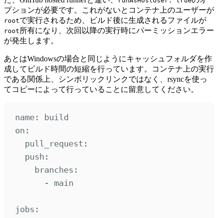
runAsHostUser: true
プションが必要です。これがないとコンテナ上のユーザーが
で実行されるため、ビルド後に生成されるファイルが
root
所有になり、次回以降の実行時にパーミッションエラー
root
が発生します。
あとはWindowsの場合と同じようにキャッシュフォルダを作
成してビルド時間の短縮を行っています。コンテナ上の実行
である関係上、シンボリックリンクではなく、rsyncを使っ
てコピーによって行っていることに留意してください。
name
:
build
on
:
pull_request
:
push
:
branches
:
-
main
jobs
: