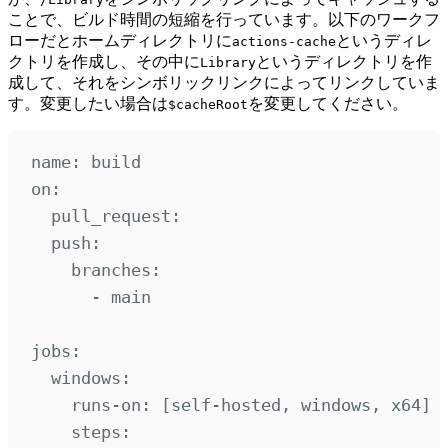
ことで、ビルド時間の短縮を行っています。以下のワークフ
ローだとホームディレクトリに
というディレ
actions-cache
クトリを作成し、その中に
というディレクトリを作
Library
成して、それをシンボリックリンクによってリンクしていま
す。変更したい場合は
を変更してください。
$cacheRoot
name
:
build
on
:
pull_request
:
push
:
branches
:
-
main
jobs
:
windows
:
runs-on
:
[
self-hosted
,
windows
,
x64
]
steps
: