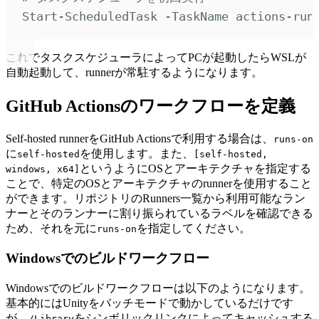
Start-ScheduledTask
-
TaskName actions
-
run
これでタスクスケジューラによってPCが起動したらWSLが
自動起動して、runnerが常駐するようになります。
GitHub Actionsのワークフローを定義
Self-hosted runnerをGitHub Actionsで利用する場合は、
runs-on
に
を使用します。また、
self-hosted
[self-hosted,
というようにOSとアーキテクチャを指定する
windows, x64]
ことで、特定のOSとアーキテクチャのrunnerを使用すること
ができます。リポジトリのRunners一覧から利用可能なラン
ナーとそのランナーに割り振られているラベルを確認できる
ため、それを元に
を指定してください。
runs-on
Windowsでのビルドワークフロー
Windowsでのビルドワークフローは以下のようになります。
基本的にはUnityをバッチモードで動かしているだけです
が、
をシンボリックリンクによってキャッシュする
/Library