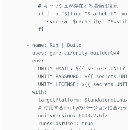
# キャッシュが存在する場合は復元
if [ -n "$(find "$cacheLib" -mi
rsync -a "$cacheLib/" "$wsLib
fi
-
name
:
Run | Build
uses
:
game-ci/unity-builder@v4
env
:
UNITY_EMAIL
:
${{ secrets.UNITY_
UNITY_PASSWORD
:
${{ secrets.UNI
UNITY_LICENSE
:
${{ secrets.UNIT
with
:
targetPlatform
:
StandaloneLinux
# 使用するUnityのバージョンに合わ
unityVersion
:
6000.2.6f2
runAsHostUser
:
true