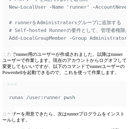
New-LocalUser
-
Name 
'
runner
'
-
AccountNeve
# runnerをAdministratorsグループに追加する
# Self-hosted Runnerの要件として、管理者権
Add-LocalGroupMember
-
Group Administrator
これでrunner用のユーザーが作成されました。以降はrunner
ユーザーで作業します。現在のアカウントからログオフして
変更してもいいですが、以下のコマンドでrunnerユーザーの
Powershellを起動できるので、これを使って作業します。
Terminal window
runas 
/
user:runner pwsh
ユーザーを用意できたら、次はrunnerプログラムをインスト
ールします。