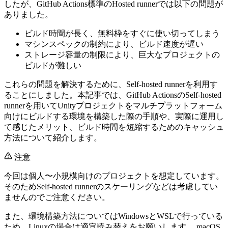
したが、GitHub Actions標準のHosted runnerでは以下の問題が
ありました。
ビルド時間が長く、無料枠をすぐに使い切ってしまう
マシンスペックの制約により、ビルド速度が遅い
ストレージ容量の制限により、巨大なプロジェクトの
ビルドが難しい
これらの問題を解決するために、Self-hosted runnerを利用す
ることにしました。本記事では、GitHub ActionsのSelf-hosted
runnerを用いてUnityプロジェクトをマルチプラットフォーム
向けにビルドする環境を構築した際の手順や、実際に運用し
て感じたメリット、ビルド時間を短縮するためのキャッシュ
方法について紹介します。
注意
今回は個人〜小規模向けのプロジェクトを想定しています。
そのためSelf-hosted runnerのスケーリングなどは考慮してい
ませんのでご注意ください。
また、環境構築方法についてはWindowsとWSLで行っている
ため、Linuxの場合は適宜読み替えをお願いします。 macOS