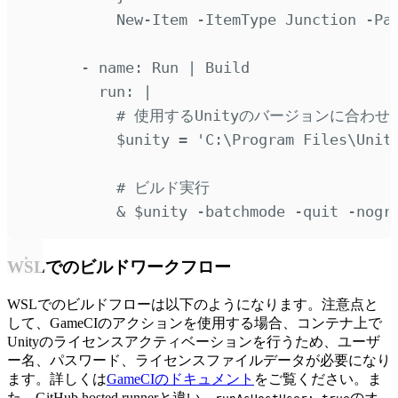
New-Item -ItemType Junction -Pa
-
name
:
Run | Build
run
:
|
# 使用するUnityのバージョンに合わ
$unity = 'C:\Program Files\Unit
# ビルド実行
& $unity -batchmode -quit -nogr
WSLでのビルドワークフロー
WSLでのビルドフローは以下のようになります。注意点と
して、GameCIのアクションを使用する場合、コンテナ上で
Unityのライセンスアクティベーションを行うため、ユーザ
ー名、パスワード、ライセンスファイルデータが必要になり
ます。詳しくは
GameCIのドキュメント
をご覧ください。ま
た、GitHub hosted runnerと違い、
のオ