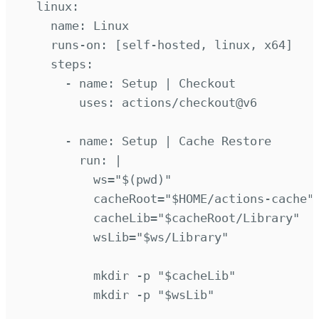
linux
:
name
:
Linux
runs-on
:
[
self-hosted
,
linux
,
x64
]
steps
:
-
name
:
Setup | Checkout
uses
:
actions/checkout@v6
-
name
:
Setup | Cache Restore
run
:
|
ws="$(pwd)"
cacheRoot="$HOME/actions-cache"
cacheLib="$cacheRoot/Library"
wsLib="$ws/Library"
mkdir -p "$cacheLib"
mkdir -p "$wsLib"