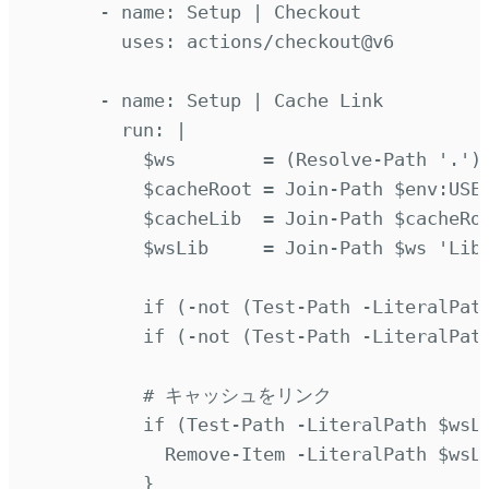
-
name
:
Setup | Checkout
uses
:
actions/checkout@v6
-
name
:
Setup | Cache Link
run
:
|
$ws        = (Resolve-Path '.')
$cacheRoot = Join-Path $env:USE
$cacheLib  = Join-Path $cacheRo
$wsLib     = Join-Path $ws 'Lib
if (-not (Test-Path -LiteralPat
if (-not (Test-Path -LiteralPat
# キャッシュをリンク
if (Test-Path -LiteralPath $wsL
Remove-Item -LiteralPath $wsL
}