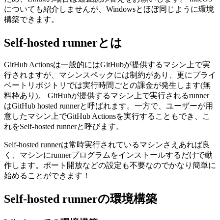
についても紹介しませんが、Windowsとほぼ同じように環境
構築できます。
Self-hosted runnerとは
GitHub Actionsは一般的にはGitHubが提供するマシン上で実
行されますが、マシンスペックには制約があり、更にプライ
ベートリポジトリでは実行時間ごとの課金が発生します(無
料枠あり)。 GitHubが提供するマシン上で実行されるrunner
はGitHub hosted runnerと呼ばれます。一方で、ユーザーが用
意したマシン上でGitHub Actionsを実行することもでき、こ
れをSelf-hosted runnerと呼びます。
Self-hosted runnerは常時実行されているマシンさえあれば良
く、マシンにrunnerプログラムをインストールするだけで動
作します。ポート開放などの設定も不要なのでかなり簡単に
始めることができます！
Self-hosted runnerの環境構築