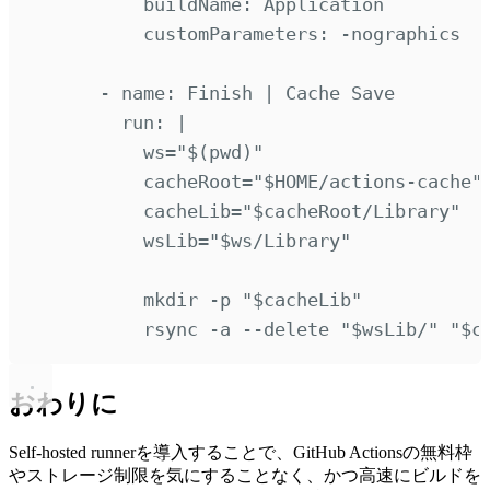
buildName
:
Application
customParameters
:
-nographics
-
name
:
Finish | Cache Save
run
:
|
ws="$(pwd)"
cacheRoot="$HOME/actions-cache"
cacheLib="$cacheRoot/Library"
wsLib="$ws/Library"
mkdir -p "$cacheLib"
rsync -a --delete "$wsLib/" "$c
おわりに
Self-hosted runnerを導入することで、GitHub Actionsの無料枠
やストレージ制限を気にすることなく、かつ高速にビルドを