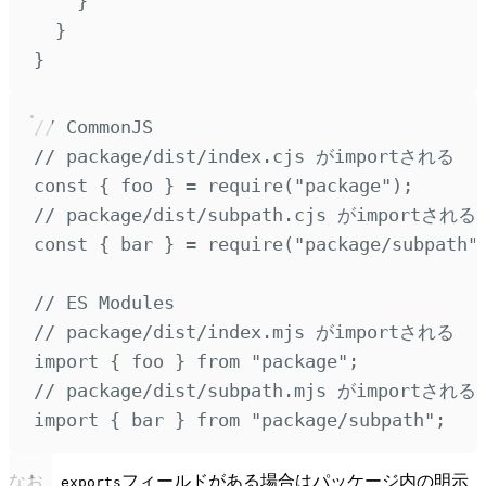
}
}
}
// CommonJS
// package/dist/index.cjs がimportされる
const
{
 foo 
}
=
require
(
"
package
"
)
;
// package/dist/subpath.cjs がimportされる
const
{
 bar 
}
=
require
(
"
package/subpath
"
// ES Modules
// package/dist/index.mjs がimportされる
import
{
foo
}
from
"
package
"
;
// package/dist/subpath.mjs がimportされる
import
{
bar
}
from
"
package/subpath
"
;
なお、
フィールドがある場合はパッケージ内の明示
exports