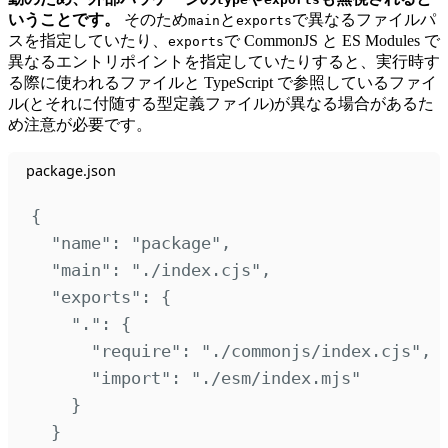
いうことです。
そのため
と
で異なるファイルパ
main
exports
スを指定していたり、
で CommonJS と ES Modules で
exports
異なるエントリポイントを指定していたりすると、実行時す
る際に使われるファイルと TypeScript で参照しているファイ
ル(とそれに付随する型定義ファイル)が異なる場合があるた
め注意が必要です。
package.json
{
"
name
"
:
"
package
"
,
"
main
"
:
"
./index.cjs
"
,
"
exports
"
:
{
"
.
"
:
{
"
require
"
:
"
./commonjs/index.cjs
"
,
"
import
"
:
"
./esm/index.mjs
"
}
}