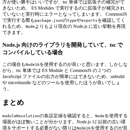
方が使い勝手はいいですが、tsc 単体では拡張子の補完がで
きないため、 ES Modules で実行するのに拡張子が補完され
ていないと実行時にエラーとなってしまいます。 CommonJS
で実行する際も
の
や
を確認してく
package.json
type
exports
れるため、
よりもより現在の Node.js に近い挙動を再現
Node
できます。
Node.js 向けのライブラリを開発していて、tsc で
コンパイルしている場合
この場合も
を使用するのが良いと思います。しかしな
Node16
がら、tsc 単体では ES Module と CommonJS の 2 つの
JavaScript ファイルの出力が簡単にはできないため、unbuild
や microbundle などのツールを使用したほうが良いでしょ
う。
まとめ
の各設定値を確認すると、
を使用する
moduleResolution
Node
場面がほぼ無いことが分かります。Node.js 12 以前の古い環
境をサポートする必要がない限りは
を使用するのが良
Node16