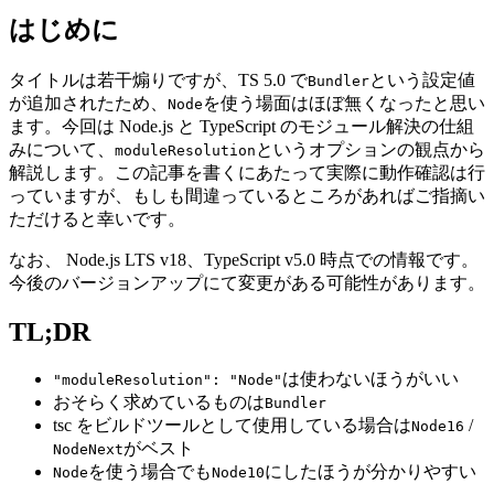
はじめに
タイトルは若干煽りですが、TS 5.0 で
という設定値
Bundler
が追加されたため、
を使う場面はほぼ無くなったと思い
Node
ます。今回は Node.js と TypeScript のモジュール解決の仕組
みについて、
というオプションの観点から
moduleResolution
解説します。この記事を書くにあたって実際に動作確認は行
っていますが、もしも間違っているところがあればご指摘い
ただけると幸いです。
なお、 Node.js LTS v18、TypeScript v5.0 時点での情報です。
今後のバージョンアップにて変更がある可能性があります。
TL;DR
は使わないほうがいい
"moduleResolution": "Node"
おそらく求めているものは
Bundler
tsc をビルドツールとして使用している場合は
/
Node16
がベスト
NodeNext
を使う場合でも
にしたほうが分かりやすい
Node
Node10