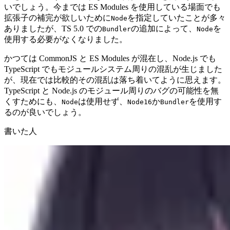
いでしょう。今までは ES Modules を使用している場面でも
拡張子の補完が欲しいために
を指定していたことが多々
Node
ありましたが、TS 5.0 での
の追加によって、
を
Bundler
Node
使用する必要がなくなりました。
かつては CommonJS と ES Modules が混在し、Node.js でも
TypeScript でもモジュールシステム周りの混乱が生じました
が、現在では比較的その混乱は落ち着いてように思えます。
TypeScript と Node.js のモジュール周りのバグの可能性を無
くすためにも、
は使用せず、
か
を使用す
Node
Node16
Bundler
るのが良いでしょう。
書いた人