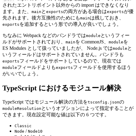
されたエントリポイント以外からの import はできなくなり
ます。また、
と
の両方がある場合は
が優
main
exports
exports
先されます。後方互換性のためにも
は残しておき、
main
を追加するという形での導入が良いでしょう。
exports
ちなみに Webpack などのバンドラでは
というフィー
module
ルドがサポートされており、
を CommonJS、
を
main
module
ES Modules として扱っていましたが、 Node.js では
と
module
いうフィールドはサポートされていません。バンドラも
フィールドをサポートしているので、現在では
exports
フィールドよりも
フィールドを使用するほう
module
exports
がいいでしょう。
TypeScript におけるモジュール解決
TypeScript ではモジュール解決の方法を
の
tsconfig.json
というオプションによって指定することが
moduleResolution
できます。現在設定可能な値は以下の 6 つです。
Classic
/
Node
Node10