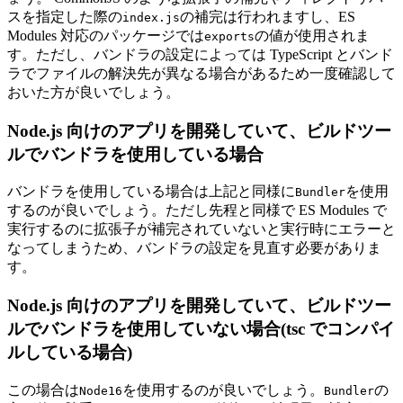
スを指定した際の
の補完は行われますし、ES
index.js
Modules 対応のパッケージでは
の値が使用されま
exports
す。ただし、バンドラの設定によっては TypeScript とバンド
ラでファイルの解決先が異なる場合があるため一度確認して
おいた方が良いでしょう。
Node.js 向けのアプリを開発していて、ビルドツー
ルでバンドラを使用している場合
バンドラを使用している場合は上記と同様に
を使用
Bundler
するのが良いでしょう。ただし先程と同様で ES Modules で
実行するのに拡張子が補完されていないと実行時にエラーと
なってしまうため、バンドラの設定を見直す必要がありま
す。
Node.js 向けのアプリを開発していて、ビルドツー
ルでバンドラを使用していない場合(tsc でコンパイ
ルしている場合)
この場合は
を使用するのが良いでしょう。
の
Node16
Bundler