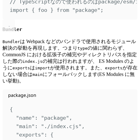
// TypeScriptなので使われるのはpackage/esm/in
import
{
foo
}
from
"
package
"
;
Bundler
は Webpack などのバンドラで使用されるモジュール
Bundler
解決の挙動を再現します。つまり
の値に関わらず、
type
CommonJS における拡張子の補完やディレクトリパスを指定
した際の
の補完は行われますが、 ES Modules のよ
index.js
うに
は
が使用されます。また、
が存在
exports
import
exports
しない場合は
にフォールバックします(ES Modules に無
main
い挙動)。
package.json
{
"
name
"
:
"
package
"
,
"
main
"
:
"
./index.cjs
"
,
"
exports
"
:
{