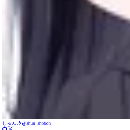
しゅん🌙
@shun_shobon