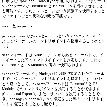
に最も近い
の
が適用されます。つまり一つ
package.json
type
のパッケージで CommonJS と ES Modules を混在させること
も可能です。また、
と
という拡張子を使用すること
.mjs
.cjs
でファイルごとの明確な指定も可能です。
と
main
exports
では
と
という 2 つのフィールドに
package.json
main
exports
よってパッケージのエントリポイントを指定することができ
ます。
フィールドは Node.js で古くからあるフィールドで、イ
main
ンポートした際のエントリポイントを指定します。これは
CommonJS と ES Modules の両方で使用されます。
フィールドは Node.js v12 以降で追加されたフィール
exports
ドで、パッケージのエントリポイントを指定します。
main
との違いとして、
フィールドは CommonJS と ES
exports
Modules でのエントリポイントを指定することができます
(Conditional Exports)。また、サブパスを設定することもで
き、
のような指定をした際のエントリポイ
package/subpath
ントを指定することも可能です。