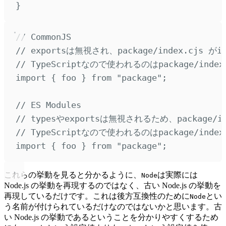
}
// CommonJS
// exportsは無視され、package/index.cjs が
// TypeScriptなので使われるのはpackage/index.
import
{
foo
}
from
"
package
"
;
// ES Modules
// typesやexportsは無視されるため、package/in
// TypeScriptなので使われるのはpackage/index.
import
{
foo
}
from
"
package
"
;
これらの挙動を見ると分かるように、
は実際には
Node
Node.js の挙動を再現するのではなく、古い Node.js の挙動を
再現しているだけです。これは後方互換性のために
とい
Node
う名前が付けられているだけなのではないかと思います。古
い Node.js の挙動であるということを分かりやすくするため