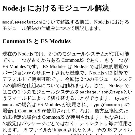
Node.js におけるモジュール解決
について解説する前に、Node.js における
moduleResolution
モジュール解決の仕組みについて解説します。
CommonJS と ES Modules
現在の Node.js では、2 つのモジュールシステムが使用可能
です。一つが古くからある CommonJS であり、もう一つが
ES Modules です。 ES Modules は Node.js では比較的最近の
バージョンからサポートされた機能で、Node.js v12 以降で
デフォルトで使用可能です。今回は 2 つのモジュールシステ
ムの詳細な仕組みについては触れません。さて、Node.js で
はこの 2 つのモジュールシステムを
の
とい
package.json
type
うフィールドによって切り替えることができます。
が
type
の場合は ES Modules が使用され、
が
の
module
type
commonjs
場合は CommonJS が使用されます。なお、後方互換性のた
め未指定の場合は CommonJS が使用されます。ちなみにこ
の設定はパッケージごとではなく、ディレクトリ毎に適用さ
れます。 JS ファイルが import されたとき、その JS ファイル