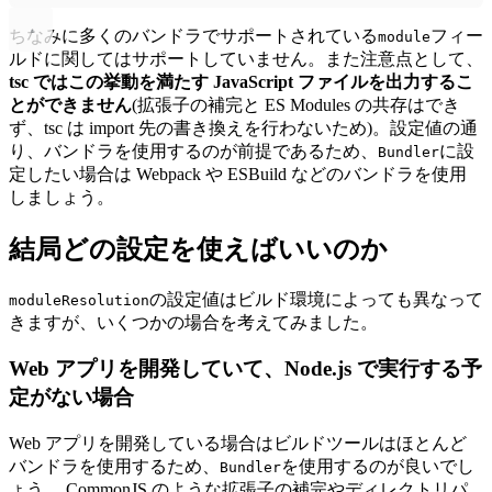
ちなみに多くのバンドラでサポートされている
フィー
module
ルドに関してはサポートしていません。また注意点として、
tsc ではこの挙動を満たす JavaScript ファイルを出力するこ
とができません
(拡張子の補完と ES Modules の共存はでき
ず、tsc は import 先の書き換えを行わないため)。設定値の通
り、バンドラを使用するのが前提であるため、
に設
Bundler
定したい場合は Webpack や ESBuild などのバンドラを使用
しましょう。
結局どの設定を使えばいいのか
の設定値はビルド環境によっても異なって
moduleResolution
きますが、いくつかの場合を考えてみました。
Web アプリを開発していて、Node.js で実行する予
定がない場合
Web アプリを開発している場合はビルドツールはほとんど
バンドラを使用するため、
を使用するのが良いでし
Bundler
ょう。 CommonJS のような拡張子の補完やディレクトリパ