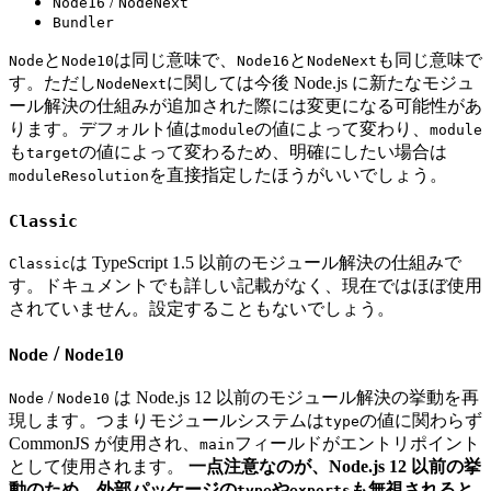
/
Node16
NodeNext
Bundler
と
は同じ意味で、
と
も同じ意味で
Node
Node10
Node16
NodeNext
す。ただし
に関しては今後 Node.js に新たなモジュ
NodeNext
ール解決の仕組みが追加された際には変更になる可能性があ
ります。デフォルト値は
の値によって変わり、
module
module
も
の値によって変わるため、明確にしたい場合は
target
を直接指定したほうがいいでしょう。
moduleResolution
Classic
は TypeScript 1.5 以前のモジュール解決の仕組みで
Classic
す。ドキュメントでも詳しい記載がなく、現在ではほぼ使用
されていません。設定することもないでしょう。
/
Node
Node10
/
は Node.js 12 以前のモジュール解決の挙動を再
Node
Node10
現します。つまりモジュールシステムは
の値に関わらず
type
CommonJS が使用され、
フィールドがエントリポイント
main
として使用されます。
一点注意なのが、Node.js 12 以前の挙
動のため、外部パッケージの
や
も無視されると
type
exports