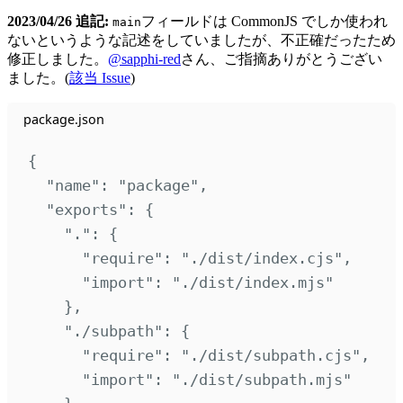
2023/04/26 追記:
フィールドは CommonJS でしか使われ
main
ないというような記述をしていましたが、不正確だったため
修正しました。
@sapphi-red
さん、ご指摘ありがとうござい
ました。(
該当 Issue
)
package.json
{
"
name
"
:
"
package
"
,
"
exports
"
:
{
"
.
"
:
{
"
require
"
:
"
./dist/index.cjs
"
,
"
import
"
:
"
./dist/index.mjs
"
},
"
./subpath
"
:
{
"
require
"
:
"
./dist/subpath.cjs
"
,
"
import
"
:
"
./dist/subpath.mjs
"