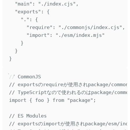
"
main
"
:
"
./index.cjs
"
,
"
exports
"
:
{
"
.
"
:
{
"
require
"
:
"
./commonjs/index.cjs
"
,
"
import
"
:
"
./esm/index.mjs
"
}
}
}
// CommonJS
// exportsのrequireが使用されpackage/common
// TypeScriptなので使われるのはpackage/commonj
import
{
foo
}
from
"
package
"
;
// ES Modules
// exportsのimportが使用されpackage/esm/in