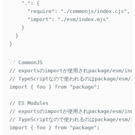
"
.
"
:
{
"
require
"
:
"
./commonjs/index.cjs
"
,
"
import
"
:
"
./esm/index.mjs
"
}
}
}
// CommonJS
// exportsのimportが使用されpackage/esm/in
// TypeScriptなので使われるのはpackage/esm/in
import
{
foo
}
from
"
package
"
;
// ES Modules
// exportsのimportが使用されpackage/esm/in
// TypeScriptなので使われるのはpackage/esm/in
import
{
foo
}
from
"
package
"
;