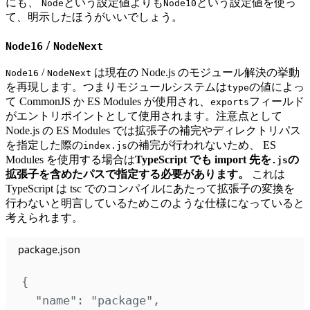
にも、
という設定値よりも
という設定値を使っ
Node
Node10
て、明示したほうがいいでしょう。
/
Node16
NodeNext
/
は現在の Node.js のモジュール解決の挙動
Node16
NodeNext
を再現します。つまりモジュールシステムは
の値によっ
type
て CommonJS か ES Modules が使用され、
フィールド
exports
がエントリポイントとして使用されます。注意点として
Node.js の ES Modules では拡張子の補完やディレクトリパス
を指定した際の
の補完が行われないため、 ES
index.js
Modules を使用する場合は
TypeScript でも import 先を
の
.js
拡張子を含めたパスで指定する必要があります。
これは
TypeScript は tsc でのコンパイルにあたって拡張子の変換を
行わないと明言しているためこのような仕様になっていると
考えられます。
package.json
{
"
name
"
:
"
package
"
,