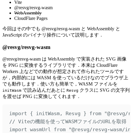
Vite
@resvg/resvg-wasm
WebAssembly
CloudFlare Pages
今回はその中でも @resvg/resvg-wasm と WebAssembly と
JavaScript のバイナリ操作について説明します．
@resvg/resvg-wasm
@resvg/resvg-wasm は WebAssembly で実装された SVG 画像
を PNG に変換するライブラリです．本来は CloudFlare
Workers 上などでの動作が想定されて作られたツールです
が，内部的には WASM を使っているだけなのでブラウザ上
でも動作します．使い方も簡単で，WASM ファイルを
で読み込んだあとに
クラスに SVG の文字列
initWasm
Resvg
を渡せば PNG に変換してくれます．
import
{
initWasm
,
Resvg
}
from
"
@resvg/r
// Viteの機能を使ってWASMファイルのURLを取得
import
 wasmUrl 
from
"
@resvg/resvg-wasm/in