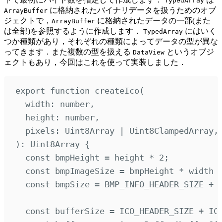
TypedArray
に格納されたバイナリデータを扱うためのオブ
ArrayBuffer
ジェクトで，
に格納されたデータの一部(また
ArrayBuffer
は全部)を参照するように作成します．
にはいく
TypedArray
つか種類があり，それぞれの種類によってデータの型が異な
ってきます．また複数の型を扱える
というオブジ
DataView
ェクトもあり，今回はこれを使って実装しました．
export
function
createIco
(
width
:
number
,
height
:
number
,
pixels
:
Uint8Array
|
Uint8ClampedArray
,
):
Uint8Array
{
const
bmpHeight
=
height
*
2
;
const
bmpImageSize
=
bmpHeight
*
width
const
bmpSize
=
BMP_INFO_HEADER_SIZE
+
const
bufferSize
=
ICO_HEADER_SIZE
+
IC