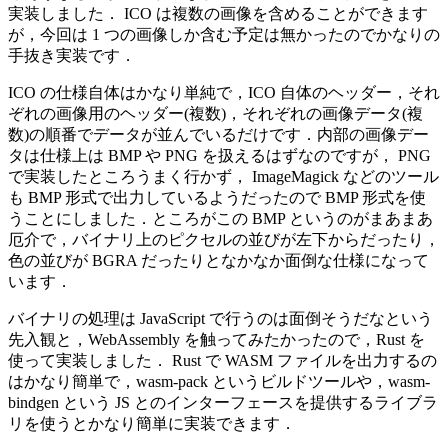
実装しました． ICO は複数の画像を含めることができます
が，今回は 1 つの画像しか含む予定は無かったのでかなりの
手抜き実装です．
ICO の仕様自体はかなり単純で，ICO 自体のヘッダー，それ
ぞれの画像用のヘッダー(複数)，それぞれの画像データ(複
数)の順番でデータが並んでいるだけです．内部の画像デー
タは仕様上は BMP や PNG を扱えるはずなのですが， PNG
で実装したところうまく行かず， ImageMagick などのツール
も BMP 形式で出力しているようだったので BMP 形式を使
うことにしました．ところがこの BMP というのがまあまあ
厄介で，バイナリ上のピクセルの並びが左下からだったり，
色の並びが BGRA だったりとなかなか面倒な仕様になって
います．
バイナリの処理は JavaScript で行うのは面倒そうだなという
先入観と，WebAssembly を触ってみたかったので，Rust を
使って実装しました． Rust で WASM ファイルを出力するの
はかなり簡単で，wasm-pack というビルドツールや，wasm-
bindgen という JS とのインターフェースを提供するライブラ
リを使うとかなり簡単に実装できます．