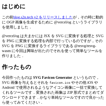
はじめに
この前
blog.s2n.tech v2 をリリースしました
が，その時に動的
に OGP 画像を生成するために @vercel/og というライブラリ
を使用しました．
@vercel/og は大まかには JSX を SVG に変換する処理と SVG
を PNG に変換する処理を内部で行っているのですが，その
SVG を PNG に変換するライブラリである @resvg/resvg-
wasm に今回は興味が出たのでそれを使って簡単なツールを
作りました．
作ったもの
今回作ったものは
SVG Favicon Generator
というもので，
SVG 画像を与えるとそれを
やその他 iOS や
favicon.ico
Android で使用されるようなアイコン画像に一括で変換して
くれるツールです．変換された画像は ZIP 形式でまとめてダ
ウンロードできます．かなり単純なツールですので良かった
ら使ってみてください．