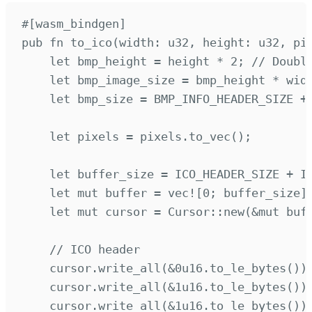
#[
wasm_bindgen
]
pub
fn
to_ico
(
width
:
u32
,
 height
:
u32
,
 pi
let
 bmp_height 
=
 height 
*
2
;
// Doubl
let
 bmp_image_size 
=
 bmp_height 
*
 wid
let
 bmp_size 
=
 BMP_INFO_HEADER_SIZE 
+
let
 pixels 
=
 pixels
.
to_vec
();
let
 buffer_size 
=
 ICO_HEADER_SIZE 
+
 I
let
mut
 buffer 
=
vec!
[
0
;
 buffer_size
]
let
mut
 cursor 
=
Cursor
::
new
(&
mut
 buf
// ICO header
cursor
.
write_all
(&
0
u16
.
to_le_bytes
())
cursor
.
write_all
(&
1
u16
.
to_le_bytes
())
cursor
.
write_all
(&
1
u16
.
to_le_bytes
())