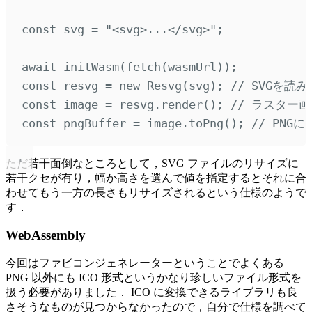
const
 svg 
=
"
<svg>...</svg>
"
;
await
initWasm
(
fetch
(wasmUrl))
;
const
 resvg 
=
new
Resvg
(svg)
;
// SVGを読
const
 image 
=
 resvg
.
render
()
;
// ラスター
const
 pngBuffer 
=
 image
.
toPng
()
;
// PNGに
ただ若干面倒なところとして，SVG ファイルのリサイズに
若干クセが有り，幅か高さを選んで値を指定するとそれに合
わせてもう一方の長さもリサイズされるという仕様のようで
す．
WebAssembly
今回はファビコンジェネレーターということでよくある
PNG 以外にも ICO 形式というかなり珍しいファイル形式を
扱う必要がありました． ICO に変換できるライブラリも良
さそうなものが見つからなかったので，自分で仕様を調べて