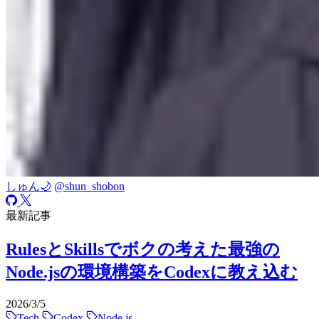
しゅん🌙
@shun_shobon
最新記事
RulesとSkillsでボクの考えた最強の
Node.jsの環境構築をCodexに教え込む
2026/3/5
Tech
Codex
Node.js