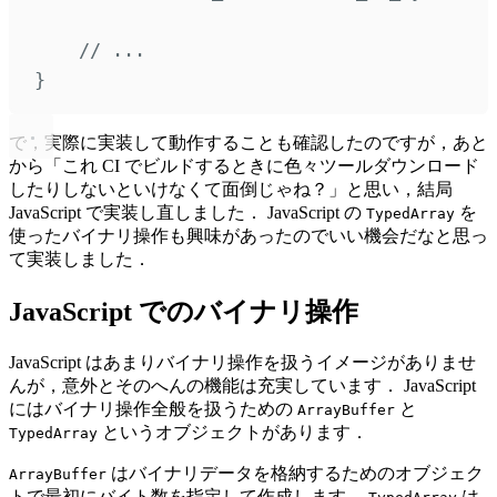
// ...
}
で，実際に実装して動作することも確認したのですが，あと
から「これ CI でビルドするときに色々ツールダウンロード
したりしないといけなくて面倒じゃね？」と思い，結局
JavaScript で実装し直しました． JavaScript の
を
TypedArray
使ったバイナリ操作も興味があったのでいい機会だなと思っ
て実装しました．
JavaScript でのバイナリ操作
JavaScript はあまりバイナリ操作を扱うイメージがありませ
んが，意外とそのへんの機能は充実しています． JavaScript
にはバイナリ操作全般を扱うための
と
ArrayBuffer
というオブジェクトがあります．
TypedArray
はバイナリデータを格納するためのオブジェク
ArrayBuffer
トで最初にバイト数を指定して作成します．
は