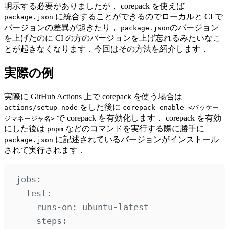
明示する必要がありましたが， corepack を使えば
に統合することができるのでローカルと CI で
package.json
バージョンの差異が起きたり，
のバージョン
package.json
を上げたのに CI の方のバージョンを上げ忘れるみたいなこ
とが起きなくなります．今回はその方法を紹介します．
実際の例
実際に GitHub Actions 上で corepack を使う場合は
をした後に
actions/setup-node
corepack enable <パッケー
で corepack を有効化します． corepack を有効
ジマネージャ名>
にした後は
などのコマンドを実行する際に勝手に
pnpm
に記述されているバージョンがインストール
package.json
されて実行されます．
jobs
:
test
:
runs-on
:
ubuntu-latest
steps
: