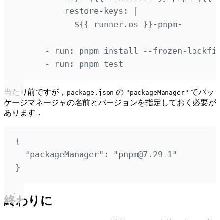
restore-keys
:
|
${{ runner.os }}-pnpm-
-
run
:
pnpm install --frozen-lockfi
-
run
:
pnpm test
当たり前ですが，
の
でパッ
package.json
"packageManager"
ケージマネージャの名前とバージョンを指定しておく必要が
あります．
{
"
packageManager
"
:
"
pnpm@7.29.1
"
}
終わりに