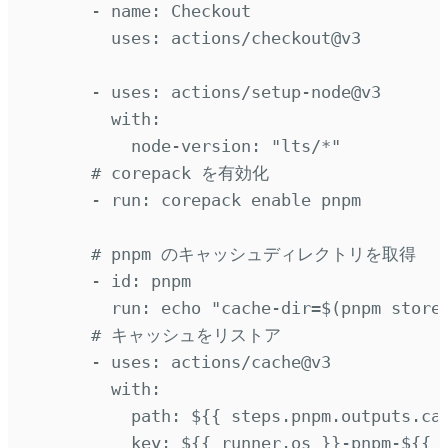
-
name
:
Checkout
uses
:
actions/checkout@v3
-
uses
:
actions/setup-node@v3
with
:
node-version
:
"
lts/*
"
# corepack を有効化
-
run
:
corepack enable pnpm
# pnpm のキャッシュディレクトリを取得
-
id
:
pnpm
run
:
echo "cache-dir=$(pnpm store
# キャッシュをリストア
-
uses
:
actions/cache@v3
with
:
path
:
${{ steps.pnpm.outputs.ca
key
:
${{ runner.os }}-pnpm-${{ 