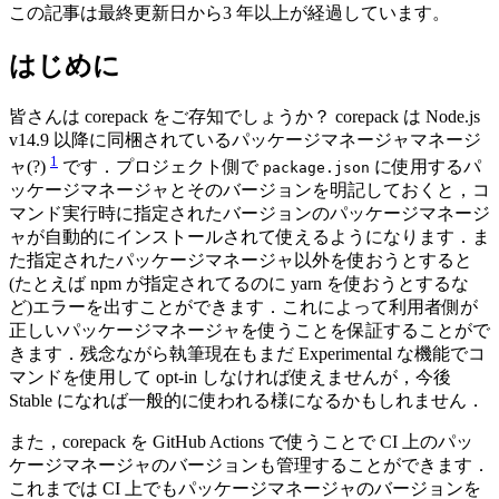
この記事は最終更新日から3 年以上が経過しています。
はじめに
皆さんは corepack をご存知でしょうか？ corepack は Node.js
v14.9 以降に同梱されているパッケージマネージャマネージ
1
ャ(?)
です．プロジェクト側で
に使用するパ
package.json
ッケージマネージャとそのバージョンを明記しておくと，コ
マンド実行時に指定されたバージョンのパッケージマネージ
ャが自動的にインストールされて使えるようになります．ま
た指定されたパッケージマネージャ以外を使おうとすると
(たとえば npm が指定されてるのに yarn を使おうとするな
ど)エラーを出すことができます．これによって利用者側が
正しいパッケージマネージャを使うことを保証することがで
きます．残念ながら執筆現在もまだ Experimental な機能でコ
マンドを使用して opt-in しなければ使えませんが，今後
Stable になれば一般的に使われる様になるかもしれません．
また，corepack を GitHub Actions で使うことで CI 上のパッ
ケージマネージャのバージョンも管理することができます．
これまでは CI 上でもパッケージマネージャのバージョンを