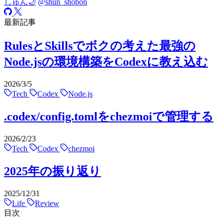
しゅん🌙
@shun_shobon
最新記事
RulesとSkillsでボクの考えた最強の
Node.jsの環境構築をCodexに教え込む
2026/3/5
Tech
Codex
Node.js
.codex/config.tomlをchezmoiで管理する
2026/2/23
Tech
Codex
chezmoi
2025年の振り返り
2025/12/31
Life
Review
目次